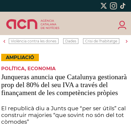
‹
›
Violència contra les dones
Dades
Crisi de l'habitatge
Ro
AMPLIACIÓ
POLÍTICA, ECONOMIA
Junqueras anuncia que Catalunya gestionarà
prop del 80% del seu IVA a través del
finançament de les competències pròpies
El republicà diu a Junts que “per ser útils” cal
construir majories “que sovint no són del tot
còmodes”