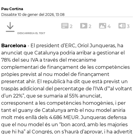
Pau Cortina
dissabte 10 de gener del 2026, 13:08
2
2
4
3
DESCARREGA EL TEXT
Barcelona
-
El president d’ERC, Oriol Junqueras, ha
anunciat que Catalunya podria arribar a gestionar el
78% del seu IVA a través del mecanisme
complementari de finançament de les competències
pròpies previst al nou model de finançament
presentat ahir. El republicà ha dit que està previst un
traspàs addicional del percentatge de l’IVA d’“al voltant
d’un 22%”, que se sumaria al 55% anunciat,
corresponent a les competències homogènies, i per
tant el guany de Catalunya amb el nou model aniria
molt més enllà dels 4.686 MEUR. Junqueras defensa
que el nou model és un “bon acord, amb les majories
que hi ha” al Congrés, on s’haurà d’aprovar, i ha advertit