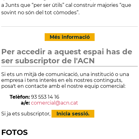
a Junts que “per ser útils” cal construir majories “que
sovint no són del tot còmodes”.
Més informació
Per accedir a aquest espai has de
ser subscriptor de l'ACN
Si ets un mitjà de comunicació, una institució o una
empresa i tens interès en els nostres continguts,
posa't en contacte amb el nostre equip comercial:
Telèfon:
93 553 14 16
a/e:
comercial@acn.cat
Si ja ets subscriptor,
Inicia sessió.
FOTOS