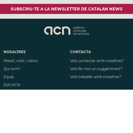
NOSALTRES
CONTACTA
Missió, visió i valors
Vols contactar amb nosaltres?
Qui som?
Vols fer-nos un suggeriment?
Equip
Vols treballar amb nosaltres?
Estil ACN
Codi de Conducta
EMPRESA
LEGAL
Productes i serveis
Avís legal
Vols subscriure't o comprar un
Política de seguretat de la
contingut?
informació