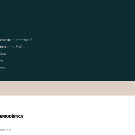
retat de la informació
onformitat ENS
citat
es
ons
served.