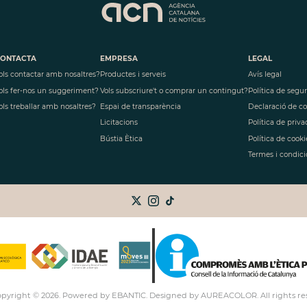
ONTACTA
EMPRESA
LEGAL
ols contactar amb nosaltres?
Productes i serveis
Avís legal
ols fer-nos un suggeriment?
Vols subscriure't o comprar un contingut?
Política de segu
ols treballar amb nosaltres?
Espai de transparència
Declaració de c
Licitacions
Política de priva
Bústia Ètica
Política de cooki
Termes i condici
opyright ©
2026
. Powered by EBANTIC. Designed by AUREACOLOR. All rights re