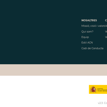
NOSALTRES
C
Missió, visió i valors
V
Qui som?
V
Equip
V
Estil ACN
Codi de Conducta
v
2.3
. C