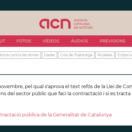
UT
FOTOS
VÍDEOS
ÀUDIOS
PREVISIONS
ència contra les dones
Dades
Crisi de l'habitatge
Rodalies
Eclipsi s
e novembre, pel qual s'aprova el text refós de la Llei de C
ns del sector públic que faci la contractació i si es trac
ntractació pública de la Generalitat de Catalunya