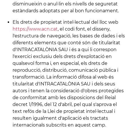
disminueixin o anul·lin els nivells de seguretat
estàndards adoptats per al bon funcionament.
Els drets de propietat intel·lectual del lloc web
https://www.acn.cat
, el codi font, el disseny,
l'estructura de navegació, les bases de dades i els
diferents elements que conté són de titularitat
d'INTRACATALÒNIA SAU i és a qui li correspon
l'exercici exclusiu dels drets d'explotació en
qualsevol forma i, en especial, els drets de
reproducció, distribució, comunicació pública i
transformació. La informació difosa al web és
titularitat d'INTRACATALÒNIA SAU i dels seus
autors i tenen la consideració d'obres protegides
de conformitat amb les disposicions del Reial
decret 1/1996, del 12 d'abril, pel qual s'aprova el
text refós de la Llei de propietat intel·lectual i
resulten igualment d'aplicació els tractats
internacionals subscrits en aquest camp.