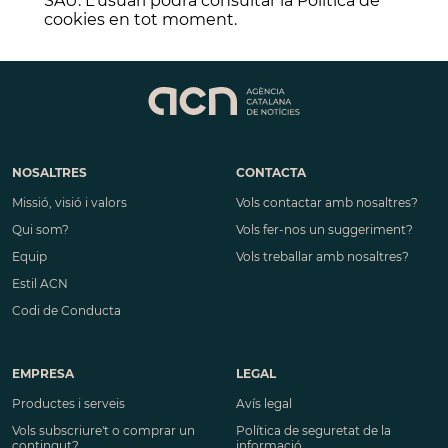
SAU. L'usuari podrà consultar la Política de
cookies en tot moment.
NOSALTRES
CONTACTA
Missió, visió i valors
Vols contactar amb nosaltres?
Qui som?
Vols fer-nos un suggeriment?
Equip
Vols treballar amb nosaltres?
Estil ACN
Codi de Conducta
EMPRESA
LEGAL
Productes i serveis
Avís legal
Vols subscriure't o comprar un
Política de seguretat de la
contingut?
informació