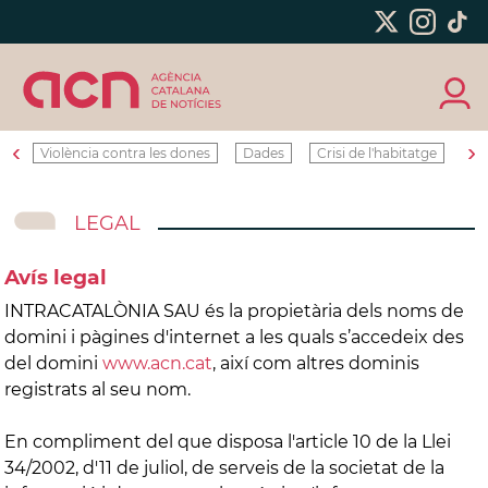
‹
›
Violència contra les dones
Dades
Crisi de l'habitatge
Ro
LEGAL
Avís legal
INTRACATALÒNIA SAU és la propietària dels noms de
domini i pàgines d'internet a les quals s’accedeix des
del domini
www.acn.cat
, així com altres dominis
registrats al seu nom.
En compliment del que disposa l'article 10 de la Llei
34/2002, d'11 de juliol, de serveis de la societat de la