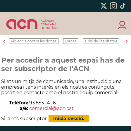
‹
›
Violència contra les dones
Dades
Crisi de l'habitatge
Ro
Per accedir a aquest espai has de
ser subscriptor de l'ACN
Si ets un mitjà de comunicació, una institució o una
empresa i tens interès en els nostres continguts,
posa't en contacte amb el nostre equip comercial:
Telèfon:
93 553 14 16
a/e:
comercial@acn.cat
Si ja ets subscriptor
,
Inicia sessió.