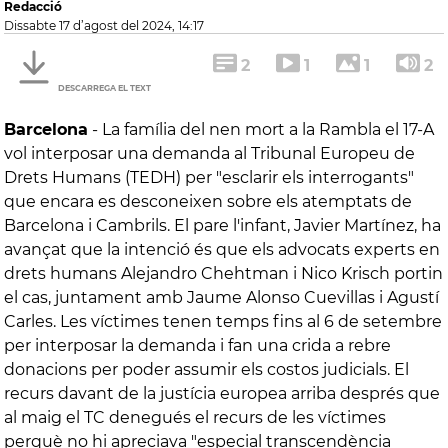
Redacció
dissabte 17 d’agost del 2024, 14:17
2
1
1
2
DESCARREGA EL TEXT
Barcelona
-
La família del nen mort a la Rambla el 17-A
vol interposar una demanda al Tribunal Europeu de
Drets Humans (TEDH) per "esclarir els interrogants"
que encara es desconeixen sobre els atemptats de
Barcelona i Cambrils. El pare l'infant, Javier Martínez, ha
avançat que la intenció és que els advocats experts en
drets humans Alejandro Chehtman i Nico Krisch portin
el cas, juntament amb Jaume Alonso Cuevillas i Agustí
Carles. Les víctimes tenen temps fins al 6 de setembre
per interposar la demanda i fan una crida a rebre
donacions per poder assumir els costos judicials. El
recurs davant de la justícia europea arriba després que
al maig el TC denegués el recurs de les víctimes
perquè no hi apreciava "especial transcendència