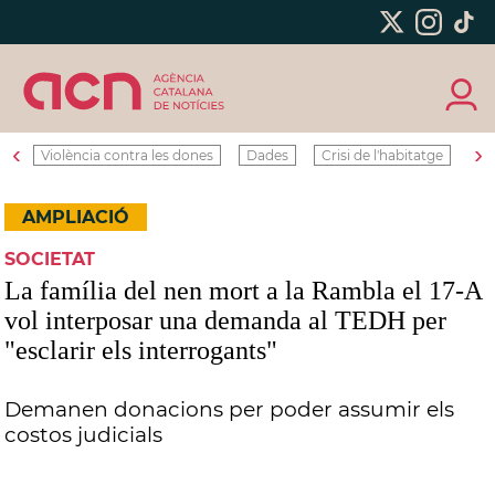
‹
›
Violència contra les dones
Dades
Crisi de l'habitatge
Ro
AMPLIACIÓ
SOCIETAT
La família del nen mort a la Rambla el 17-A
vol interposar una demanda al TEDH per
"esclarir els interrogants"
Demanen donacions per poder assumir els
costos judicials