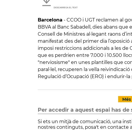
DESCARREGA EL TEXT
Barcelona
-
CCOO i UGT reclamen al gove
BBVA al Banc Sabadell, dies abans que el 
Consell de Ministres al·legant raons d’in
manifestat des del primer dia l’oposició
imposi restriccions addicionals a les d
que es perdrien entre 7.000 i 10.500 lloc
"nerviosisme" en unes plantilles que con
paral·lel, recuperen la vella reivindicac
Regulació d’Ocupació (ERO) i endurir-la
Més 
Per accedir a aquest espai has de 
Si ets un mitjà de comunicació, una inst
nostres continguts, posa't en contacte 