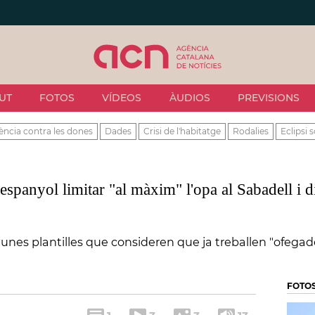
UT
FOTOS
VÍDEOS
ÀUDIOS
PREVISIONS
ència contra les dones
Dades
Crisi de l'habitatge
Rodalies
Eclipsi s
anyol limitar "al màxim" l'opa al Sabadell i di
unes plantilles que consideren que ja treballen "ofegad
FOTO