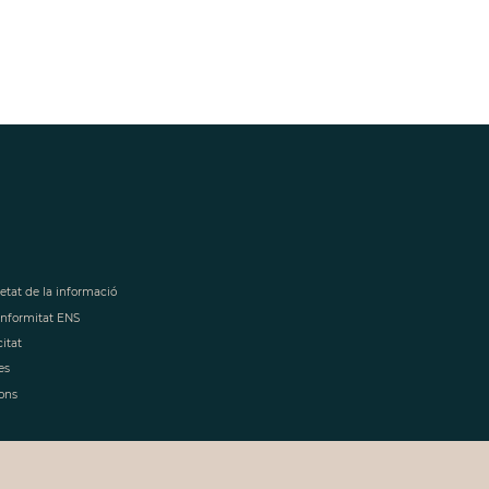
retat de la informació
onformitat ENS
citat
es
ons