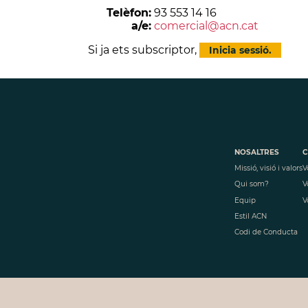
Telèfon:
93 553 14 16
a/e:
comercial@acn.cat
Si ja ets subscriptor,
Inicia sessió.
NOSALTRES
C
Missió, visió i valors
V
Qui som?
V
Equip
V
Estil ACN
Codi de Conducta