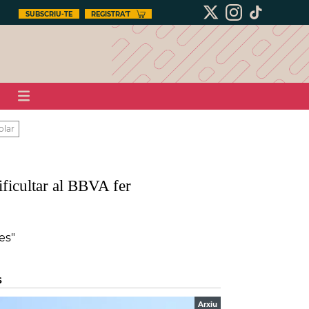
SUBSCRIU-TE
REGISTRA'T
olar
ficultar al BBVA fer
es"
S
Arxiu