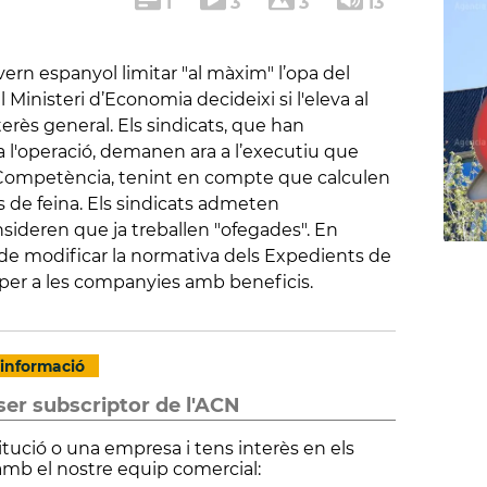
1
3
3
13
rn espanyol limitar "al màxim" l’opa del
Ministeri d’Economia decideixi si l'eleva al
terès general. Els sindicats, que han
 a l'operació, demanen ara a l’executiu que
e Competència, tenint en compte que calculen
s de feina. Els sindicats admeten
sideren que ja treballen "ofegades". En
ió de modificar la normativa dels Expedients de
 per a les companyies amb beneficis.
informació
ser subscriptor de l'ACN
itució o una empresa i tens interès en els
amb el nostre equip comercial: