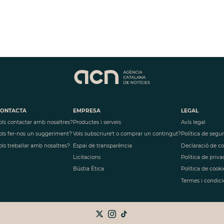
ONTACTA
EMPRESA
LEGAL
ols contactar amb nosaltres?
Productes i serveis
Avís legal
ols fer-nos un suggeriment?
Vols subscriure't o comprar un contingut?
Política de segu
ols treballar amb nosaltres?
Espai de transparència
Declaració de c
Licitacions
Política de priva
Bústia Ètica
Política de cooki
Termes i condici