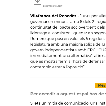
DESCARREGA EL TEXT
Vilafranca del Penedès
-
Junts per Vila
governar en minoria, amb 8 dels 21 regidor
continuïtat del pacte sociovergent dels
lideratge al consistori i quedar en segon
Romero que posi en valor els 5 regidors 
legislatura amb una majoria sòlida de 
govern independentista amb ERC i CUP
immediatament una alternativa”, afirma a 
que es mostra ferm a l’hora de defensar l
contemplo estar a l’oposició”.
Més 
Per accedir a aquest espai has de 
Si ets un mitjà de comunicació, una inst