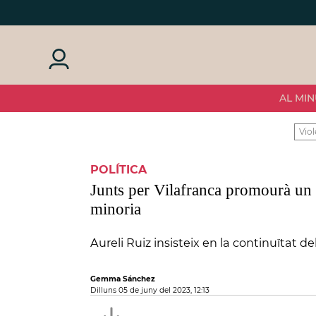
AL MIN
Viol
POLÍTICA
Junts per Vilafranca promourà un
minoria
Aureli Ruiz insisteix en la continuïtat 
Gemma Sánchez
dilluns 05 de juny del 2023, 12:13