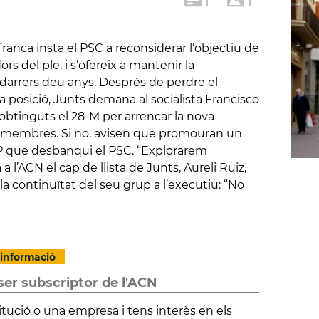
1
1
franca insta el PSC a reconsiderar l’objectiu de
s del ple, i s’ofereix a mantenir la
 darrers deu anys. Després de perdre el
a posició, Junts demana al socialista Francisco
obtinguts el 28-M per arrencar la nova
13 membres. Si no, avisen que promouran un
 que desbanqui el PSC. “Explorarem
l’ACN el cap de llista de Junts, Aureli Ruiz,
a continuïtat del seu grup a l’executiu: “No
informació
ser subscriptor de l'ACN
itució o una empresa i tens interès en els