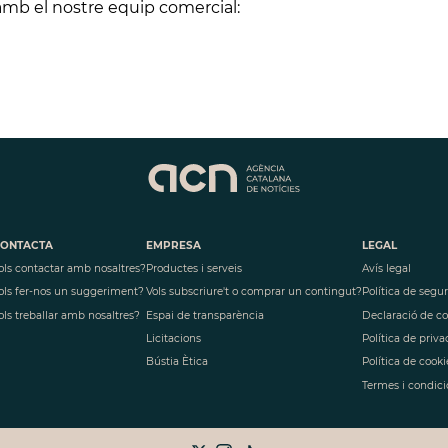
amb el nostre equip comercial:
ONTACTA
EMPRESA
LEGAL
ols contactar amb nosaltres?
Productes i serveis
Avís legal
ols fer-nos un suggeriment?
Vols subscriure't o comprar un contingut?
Política de segu
ols treballar amb nosaltres?
Espai de transparència
Declaració de c
Licitacions
Política de priva
Bústia Ètica
Política de cooki
Termes i condici