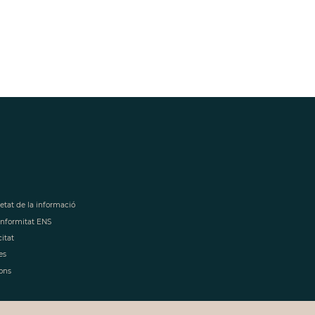
retat de la informació
onformitat ENS
citat
es
ons