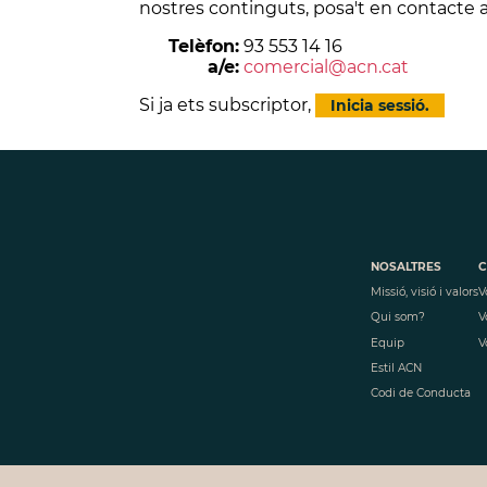
nostres continguts, posa't en contacte 
Telèfon:
93 553 14 16
a/e:
comercial@acn.cat
Si ja ets subscriptor,
Inicia sessió.
NOSALTRES
C
Missió, visió i valors
V
Qui som?
V
Equip
V
Estil ACN
Codi de Conducta