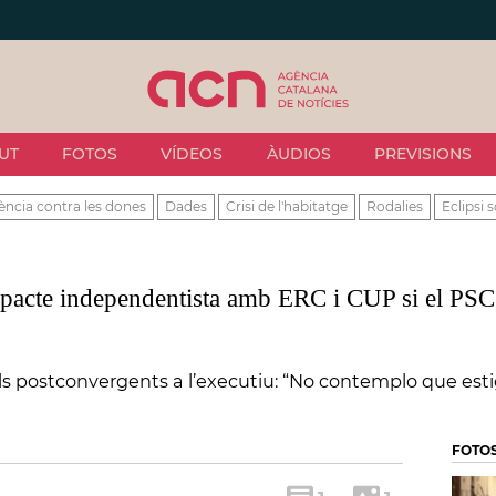
UT
FOTOS
VÍDEOS
ÀUDIOS
PREVISIONS
ència contra les dones
Dades
Crisi de l'habitatge
Rodalies
Eclipsi s
 pacte independentista amb ERC i CUP si el PSC 
dels postconvergents a l’executiu: “No contemplo que est
FOTO