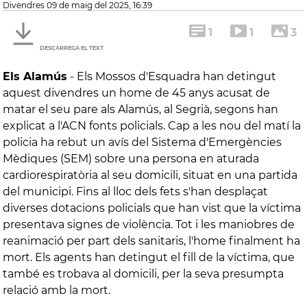
divendres 09 de maig del 2025, 16:39
1
1
3
DESCARREGA EL TEXT
Els Alamús
-
Els Mossos d'Esquadra han detingut
aquest divendres un home de 45 anys acusat de
matar el seu pare als Alamús, al Segrià, segons han
explicat a l'ACN fonts policials. Cap a les nou del matí la
policia ha rebut un avís del Sistema d'Emergències
Mèdiques (SEM) sobre una persona en aturada
cardiorespiratòria al seu domicili, situat en una partida
del municipi. Fins al lloc dels fets s'han desplaçat
diverses dotacions policials que han vist que la víctima
presentava signes de violència. Tot i les maniobres de
reanimació per part dels sanitaris, l'home finalment ha
mort. Els agents han detingut el fill de la víctima, que
també es trobava al domicili, per la seva presumpta
relació amb la mort.