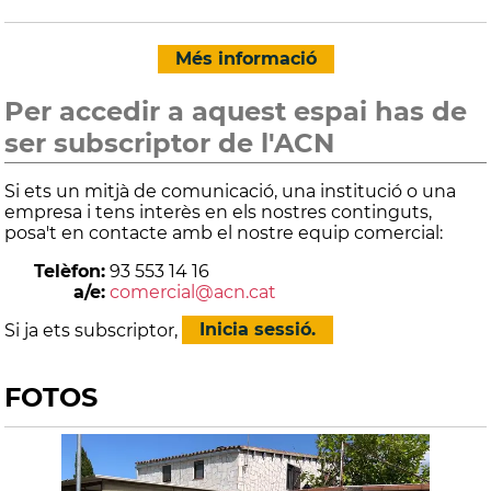
Més informació
Per accedir a aquest espai has de
ser subscriptor de l'ACN
Si ets un mitjà de comunicació, una institució o una
empresa i tens interès en els nostres continguts,
posa't en contacte amb el nostre equip comercial:
Telèfon:
93 553 14 16
a/e:
comercial@acn.cat
Si ja ets subscriptor,
Inicia sessió.
FOTOS