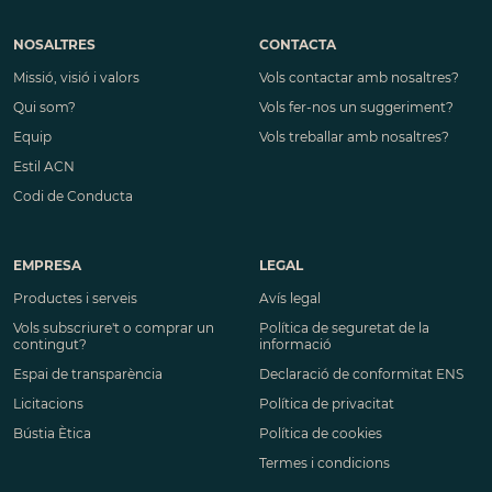
NOSALTRES
CONTACTA
Missió, visió i valors
Vols contactar amb nosaltres?
Qui som?
Vols fer-nos un suggeriment?
Equip
Vols treballar amb nosaltres?
Estil ACN
Codi de Conducta
EMPRESA
LEGAL
Productes i serveis
Avís legal
Vols subscriure't o comprar un
Política de seguretat de la
contingut?
informació
Espai de transparència
Declaració de conformitat ENS
Licitacions
Política de privacitat
Bústia Ètica
Política de cookies
Termes i condicions