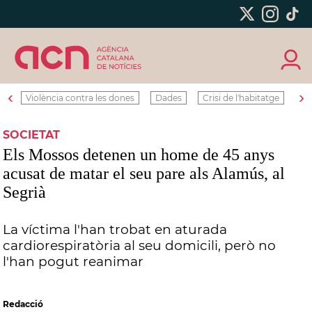
‹
›
Violència contra les dones
Dades
Crisi de l'habitatge
Ro
SOCIETAT
Els Mossos detenen un home de 45 anys
acusat de matar el seu pare als Alamús, al
Segrià
La víctima l'han trobat en aturada
cardiorespiratòria al seu domicili, però no
l'han pogut reanimar
Redacció