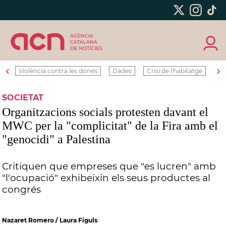
‹
›
Violència contra les dones
Dades
Crisi de l'habitatge
Ro
SOCIETAT
Organitzacions socials protesten davant el
MWC per la "complicitat" de la Fira amb el
"genocidi" a Palestina
Critiquen que empreses que "es lucren" amb
"l'ocupació" exhibeixin els seus productes al
congrés
Nazaret Romero / Laura Fíguls