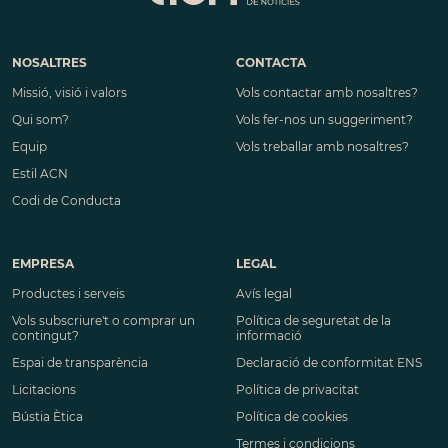
NOSALTRES
CONTACTA
Missió, visió i valors
Vols contactar amb nosaltres?
Qui som?
Vols fer-nos un suggeriment?
Equip
Vols treballar amb nosaltres?
Estil ACN
Codi de Conducta
EMPRESA
LEGAL
Productes i serveis
Avís legal
Vols subscriure't o comprar un
Política de seguretat de la
contingut?
informació
Espai de transparència
Declaració de conformitat ENS
Licitacions
Política de privacitat
Bústia Ètica
Política de cookies
Termes i condicions