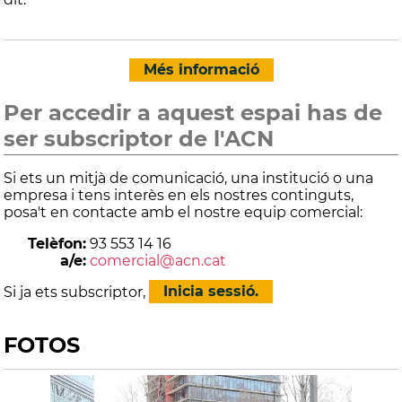
Més informació
Per accedir a aquest espai has de
ser subscriptor de l'ACN
Si ets un mitjà de comunicació, una institució o una
empresa i tens interès en els nostres continguts,
posa't en contacte amb el nostre equip comercial:
Telèfon:
93 553 14 16
a/e:
comercial@acn.cat
Si ja ets subscriptor,
Inicia sessió.
FOTOS