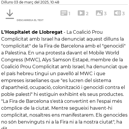
dilluns 03 de març del 2025, 10:48
1
2
3
3
DESCARREGA EL TEXT
L'Hospitalet de Llobregat
-
La Coalició Prou
Complicitat amb Israel ha denunciat aquest dilluns la
"complicitat" de la Fira de Barcelona amb el "genocidi"
a Palestina. En una protesta davant el Mobile World
Congress (MWC), Alys Samson Estapé, membre de la
Coalició Prou Complicitat amb Israel, ha denunciat que
el país hebreu tingui un pavelló al MWC i que
empreses israelianes que "es lucren del sistema
d'apartheid, ocupació, colonització i genocidi contra el
poble palestí" hi estiguin exhibint els seus productes.
"La Fira de Barcelona s'està convertint en l'espai més
còmplice de la ciutat. Mentre segueixi havent-hi
complicitat, nosaltres ens manifestarem. Els genocides
no són benvinguts ni a la Fira ni a la nostra ciutat", ha
dit.