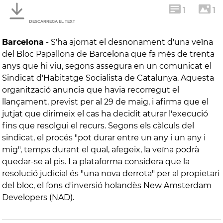
1
1
DESCARREGA EL TEXT
Barcelona
-
S'ha ajornat el desnonament d'una veïna
del Bloc Papallona de Barcelona que fa més de trenta
anys que hi viu, segons assegura en un comunicat el
Sindicat d'Habitatge Socialista de Catalunya. Aquesta
organització anuncia que havia recorregut el
llançament, previst per al 29 de maig, i afirma que el
jutjat que dirimeix el cas ha decidit aturar l'execució
fins que resolgui el recurs. Segons els càlculs del
sindicat, el procés "pot durar entre un any i un any i
mig", temps durant el qual, afegeix, la veïna podrà
quedar-se al pis. La plataforma considera que la
resolució judicial és "una nova derrota" per al propietari
del bloc, el fons d'inversió holandès New Amsterdam
Developers (NAD).