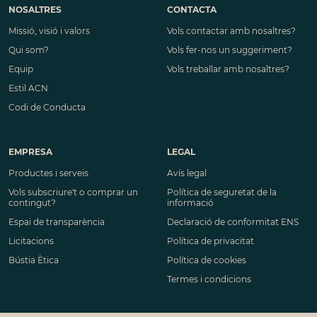
NOSALTRES
CONTACTA
Missió, visió i valors
Vols contactar amb nosaltres?
Qui som?
Vols fer-nos un suggeriment?
Equip
Vols treballar amb nosaltres?
Estil ACN
Codi de Conducta
EMPRESA
LEGAL
Productes i serveis
Avís legal
Vols subscriure't o comprar un
Política de seguretat de la
contingut?
informació
Espai de transparència
Declaració de conformitat ENS
Licitacions
Política de privacitat
Bústia Ètica
Política de cookies
Termes i condicions