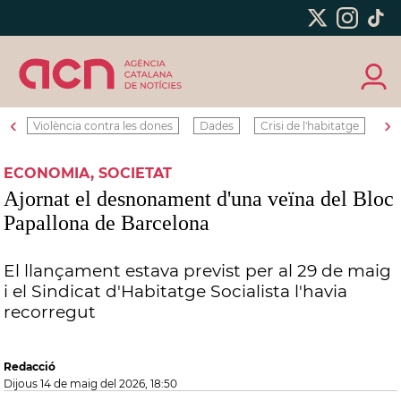
‹
›
Violència contra les dones
Dades
Crisi de l'habitatge
Ro
ECONOMIA, SOCIETAT
Ajornat el desnonament d'una veïna del Bloc
Papallona de Barcelona
El llançament estava previst per al 29 de maig
i el Sindicat d'Habitatge Socialista l'havia
recorregut
Redacció
dijous 14 de maig del 2026, 18:50