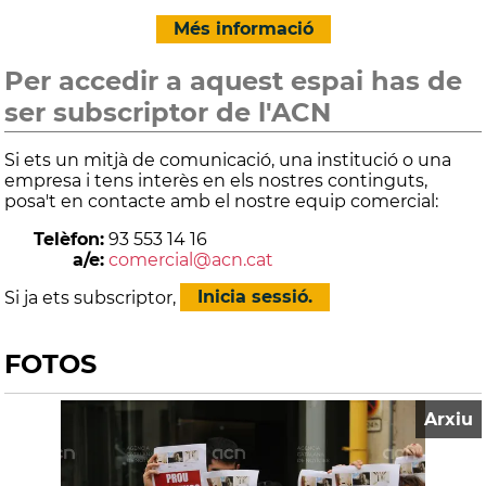
Més informació
Per accedir a aquest espai has de
ser subscriptor de l'ACN
Si ets un mitjà de comunicació, una institució o una
empresa i tens interès en els nostres continguts,
posa't en contacte amb el nostre equip comercial:
Telèfon:
93 553 14 16
a/e:
comercial@acn.cat
Si ja ets subscriptor,
Inicia sessió.
FOTOS
Arxiu