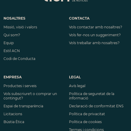
NOSALTRES
CONTACTA
Missió, visió i valors
Vols contactar amb nosaltres?
Qui som?
Vols fer-nos un suggeriment?
Equip
Vols treballar amb nosaltres?
Estil ACN
Codi de Conducta
EMPRESA
LEGAL
Productes i serveis
Avís legal
Vols subscriure't o comprar un
Política de seguretat de la
contingut?
informació
Espai de transparència
Declaració de conformitat ENS
Licitacions
Política de privacitat
Bústia Ètica
Política de cookies
Termes i condicions