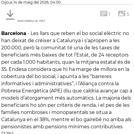
dijous 14 de maig del 2026, 04:00
1
5
DESCARREGA EL TEXT
Barcelona
-
Les llars que reben el bo social elèctric no
han deixat de créixer a Catalunya i s’apropen a les
200.000, però la comunitat té una de les taxes de
beneficiaris més baixes de tot l’Estat, de 24 receptors
per cada 1.000 habitants, quan la mitjana estatal és de
35. Endesa considera que hi ha marge de millora en la
cobertura del bo social, i apunta a les “barreres
informatives i administratives”, i l’Aliança contra la
Pobresa Energètica (APE) diu que caldria avançar cap a
models d’atorgament més automàtics. La majoria dels
beneficiaris ho són per criteris de renda, i el pes de les
famílies nombroses i monoparentals se situa a
Catalunya en el 38%, mentre el bo gairebé no arriba als
pensionistes amb pensions mínimes contributives
(2,1%).