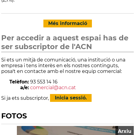
Més informació
Per accedir a aquest espai has de
ser subscriptor de l'ACN
Si ets un mitjà de comunicació, una institució o una
empresa i tens interès en els nostres continguts,
posa't en contacte amb el nostre equip comercial:
Telèfon:
93 553 14 16
a/e:
comercial@acn.cat
Si ja ets subscriptor,
Inicia sessió.
FOTOS
Arxiu