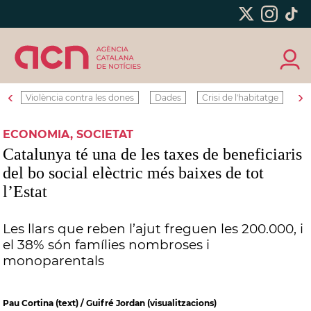
‹
›
Violència contra les dones
Dades
Crisi de l'habitatge
Ro
ECONOMIA, SOCIETAT
Catalunya té una de les taxes de beneficiaris
del bo social elèctric més baixes de tot
l’Estat
Les llars que reben l’ajut freguen les 200.000, i
el 38% són famílies nombroses i
monoparentals
Pau Cortina (text) / Guifré Jordan (visualitzacions)