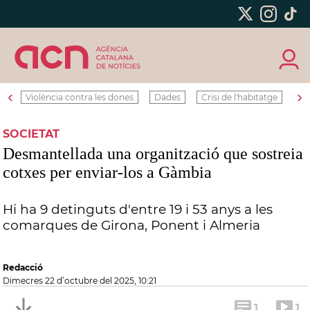
‹
›
Violència contra les dones
Dades
Crisi de l'habitatge
Ro
SOCIETAT
Desmantellada una organització que sostreia
cotxes per enviar-los a Gàmbia
Hi ha 9 detinguts d'entre 19 i 53 anys a les
comarques de Girona, Ponent i Almeria
Redacció
dimecres 22 d’octubre del 2025, 10:21
1
1