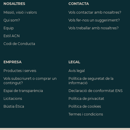
NOSALTRES
CONTACTA
Missió, visió i valors
Vols contactar amb nosaltres?
Qui som?
Vols fer-nos un suggeriment?
Equip
Vols treballar amb nosaltres?
Estil ACN
Codi de Conducta
EMPRESA
LEGAL
Productes i serveis
Avís legal
Vols subscriure't o comprar un
Política de seguretat de la
contingut?
informació
Espai de transparència
Declaració de conformitat ENS
Licitacions
Política de privacitat
Bústia Ètica
Política de cookies
Termes i condicions