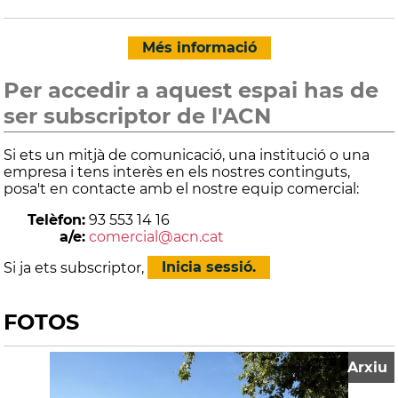
Més informació
Per accedir a aquest espai has de
ser subscriptor de l'ACN
Si ets un mitjà de comunicació, una institució o una
empresa i tens interès en els nostres continguts,
posa't en contacte amb el nostre equip comercial:
Telèfon:
93 553 14 16
a/e:
comercial@acn.cat
Si ja ets subscriptor,
Inicia sessió.
FOTOS
Arxiu