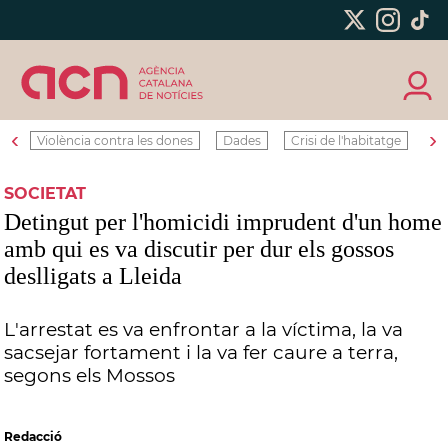
‹
›
Violència contra les dones
Dades
Crisi de l'habitatge
Ro
SOCIETAT
Detingut per l'homicidi imprudent d'un home
amb qui es va discutir per dur els gossos
deslligats a Lleida
L'arrestat es va enfrontar a la víctima, la va
sacsejar fortament i la va fer caure a terra,
segons els Mossos
Redacció