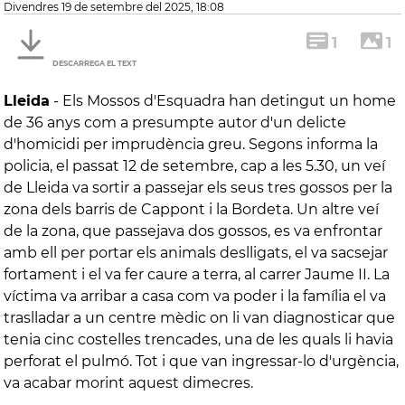
divendres 19 de setembre del 2025, 18:08
1
1
DESCARREGA EL TEXT
Lleida
-
Els Mossos d'Esquadra han detingut un home
de 36 anys com a presumpte autor d'un delicte
d'homicidi per imprudència greu. Segons informa la
policia, el passat 12 de setembre, cap a les 5.30, un veí
de Lleida va sortir a passejar els seus tres gossos per la
zona dels barris de Cappont i la Bordeta. Un altre veí
de la zona, que passejava dos gossos, es va enfrontar
amb ell per portar els animals deslligats, el va sacsejar
fortament i el va fer caure a terra, al carrer Jaume II. La
víctima va arribar a casa com va poder i la família el va
traslladar a un centre mèdic on li van diagnosticar que
tenia cinc costelles trencades, una de les quals li havia
perforat el pulmó. Tot i que van ingressar-lo d'urgència,
va acabar morint aquest dimecres.