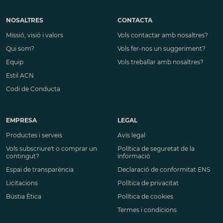
NOSALTRES
CONTACTA
Missió, visió i valors
Vols contactar amb nosaltres?
Qui som?
Vols fer-nos un suggeriment?
Equip
Vols treballar amb nosaltres?
Estil ACN
Codi de Conducta
EMPRESA
LEGAL
Productes i serveis
Avís legal
Vols subscriure't o comprar un
Política de seguretat de la
contingut?
informació
Espai de transparència
Declaració de conformitat ENS
Licitacions
Política de privacitat
Bústia Ètica
Política de cookies
Termes i condicions