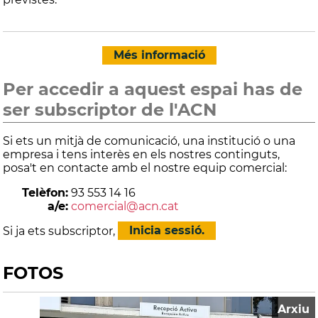
Més informació
Per accedir a aquest espai has de
ser subscriptor de l'ACN
Si ets un mitjà de comunicació, una institució o una
empresa i tens interès en els nostres continguts,
posa't en contacte amb el nostre equip comercial:
Telèfon:
93 553 14 16
a/e:
comercial@acn.cat
Si ja ets subscriptor,
Inicia sessió.
FOTOS
Arxiu