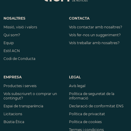
NOSALTRES
CONTACTA
Missió, visió i valors
Vols contactar amb nosaltres?
Qui som?
Vols fer-nos un suggeriment?
Equip
Vols treballar amb nosaltres?
Estil ACN
Codi de Conducta
EMPRESA
LEGAL
Productes i serveis
Avís legal
Vols subscriure't o comprar un
Política de seguretat de la
contingut?
informació
Espai de transparència
Declaració de conformitat ENS
Licitacions
Política de privacitat
Bústia Ètica
Política de cookies
Termes i condicions