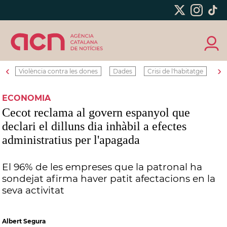
‹
›
Violència contra les dones
Dades
Crisi de l'habitatge
Ro
ECONOMIA
Cecot reclama al govern espanyol que
declari el dilluns dia inhàbil a efectes
administratius per l'apagada
El 96% de les empreses que la patronal ha
sondejat afirma haver patit afectacions en la
seva activitat
Albert Segura