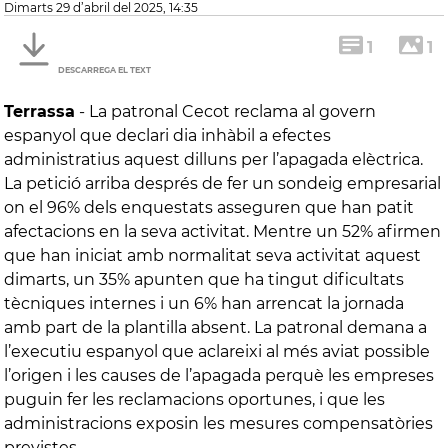
dimarts 29 d’abril del 2025, 14:35
1
1
DESCARREGA EL TEXT
Terrassa
-
La patronal Cecot reclama al govern
espanyol que declari dia inhàbil a efectes
administratius aquest dilluns per l’apagada elèctrica.
La petició arriba després de fer un sondeig empresarial
on el 96% dels enquestats asseguren que han patit
afectacions en la seva activitat. Mentre un 52% afirmen
que han iniciat amb normalitat seva activitat aquest
dimarts, un 35% apunten que ha tingut dificultats
tècniques internes i un 6% han arrencat la jornada
amb part de la plantilla absent. La patronal demana a
l’executiu espanyol que aclareixi al més aviat possible
l’origen i les causes de l’apagada perquè les empreses
puguin fer les reclamacions oportunes, i que les
administracions exposin les mesures compensatòries
previstes.