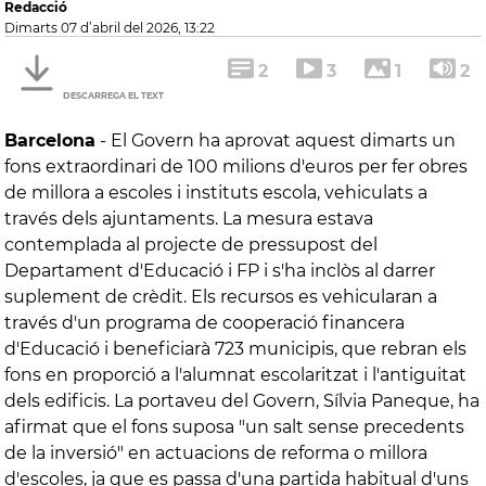
Redacció
dimarts 07 d’abril del 2026, 13:22
2
3
1
2
DESCARREGA EL TEXT
Barcelona
-
El Govern ha aprovat aquest dimarts un
fons extraordinari de 100 milions d'euros per fer obres
de millora a escoles i instituts escola, vehiculats a
través dels ajuntaments. La mesura estava
contemplada al projecte de pressupost del
Departament d'Educació i FP i s'ha inclòs al darrer
suplement de crèdit. Els recursos es vehicularan a
través d'un programa de cooperació financera
d'Educació i beneficiarà 723 municipis, que rebran els
fons en proporció a l'alumnat escolaritzat i l'antiguitat
dels edificis. La portaveu del Govern, Sílvia Paneque, ha
afirmat que el fons suposa "un salt sense precedents
de la inversió" en actuacions de reforma o millora
d'escoles, ja que es passa d'una partida habitual d'uns