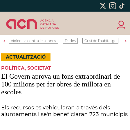
‹
›
Violència contra les dones
Dades
Crisi de l'habitatge
Ro
ACTUALITZACIÓ
POLÍTICA, SOCIETAT
El Govern aprova un fons extraordinari de
100 milions per fer obres de millora en
escoles
Els recursos es vehicularan a través dels
ajuntaments i se'n beneficiaran 723 municipis