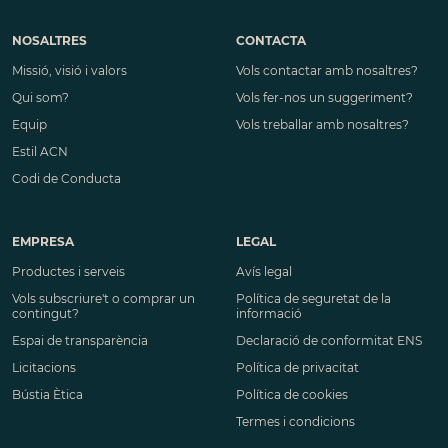
NOSALTRES
CONTACTA
Missió, visió i valors
Vols contactar amb nosaltres?
Qui som?
Vols fer-nos un suggeriment?
Equip
Vols treballar amb nosaltres?
Estil ACN
Codi de Conducta
EMPRESA
LEGAL
Productes i serveis
Avís legal
Vols subscriure't o comprar un
Política de seguretat de la
contingut?
informació
Espai de transparència
Declaració de conformitat ENS
Licitacions
Política de privacitat
Bústia Ètica
Política de cookies
Termes i condicions