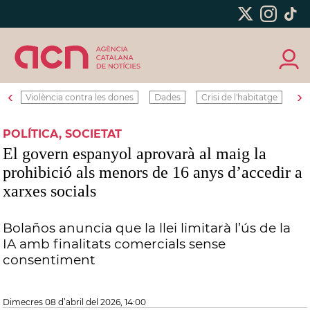
‹
›
Violència contra les dones
Dades
Crisi de l'habitatge
Ro
POLÍTICA, SOCIETAT
El govern espanyol aprovarà al maig la
prohibició als menors de 16 anys d’accedir a
xarxes socials
Bolaños anuncia que la llei limitarà l’ús de la
IA amb finalitats comercials sense
consentiment
dimecres 08 d’abril del 2026, 14:00