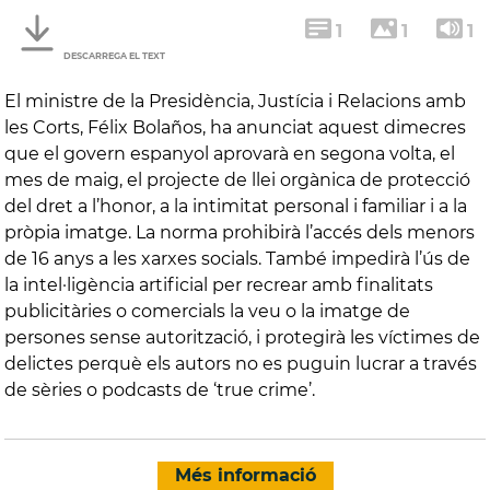
1
1
1
DESCARREGA EL TEXT
El ministre de la Presidència, Justícia i Relacions amb
les Corts, Félix Bolaños, ha anunciat aquest dimecres
que el govern espanyol aprovarà en segona volta, el
mes de maig, el projecte de llei orgànica de protecció
del dret a l’honor, a la intimitat personal i familiar i a la
pròpia imatge. La norma prohibirà l’accés dels menors
de 16 anys a les xarxes socials. També impedirà l’ús de
la intel·ligència artificial per recrear amb finalitats
publicitàries o comercials la veu o la imatge de
persones sense autorització, i protegirà les víctimes de
delictes perquè els autors no es puguin lucrar a través
de sèries o podcasts de ‘true crime’.
Més informació