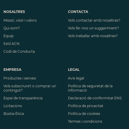
NOSALTRES
CONTACTA
Missió, visió i valors
Vols contactar amb nosaltres?
Qui som?
Vols fer-nos un suggeriment?
Equip
Vols treballar amb nosaltres?
Estil ACN
Codi de Conducta
EMPRESA
LEGAL
Productes i serveis
Avís legal
Vols subscriure't o comprar un
Política de seguretat de la
contingut?
informació
Espai de transparència
Declaració de conformitat ENS
Licitacions
Política de privacitat
Bústia Ètica
Política de cookies
Termes i condicions