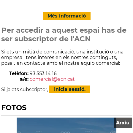
Més informació
Per accedir a aquest espai has de
ser subscriptor de l'ACN
Si ets un mitjà de comunicació, una institució o una
empresa i tens interès en els nostres continguts,
posa't en contacte amb el nostre equip comercial:
Telèfon:
93 553 14 16
a/e:
comercial@acn.cat
Si ja ets subscriptor,
Inicia sessió.
FOTOS
Arxiu