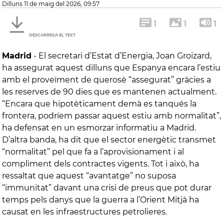
dilluns 11 de maig del 2026, 09:57
1
1
1
DESCARREGA EL TEXT
Madrid
-
El secretari d’Estat d’Energia, Joan Groizard,
ha assegurat aquest dilluns que Espanya encara l’estiu
amb el proveïment de querosè “assegurat” gràcies a
les reserves de 90 dies que es mantenen actualment.
“Encara que hipotèticament demà es tanqués la
frontera, podríem passar aquest estiu amb normalitat”,
ha defensat en un esmorzar informatiu a Madrid.
D’altra banda, ha dit que el sector energètic transmet
“normalitat” pel que fa a l’aprovisionament i al
compliment dels contractes vigents. Tot i això, ha
ressaltat que aquest “avantatge” no suposa
“immunitat” davant una crisi de preus que pot durar
temps pels danys que la guerra a l’Orient Mitjà ha
causat en les infraestructures petrolieres.