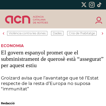
‹
›
Violència contra les dones
Dades
Crisi de l'habitatge
Ro
ECONOMIA
El govern espanyol promet que el
subministrament de querosè està “assegurat”
per aquest estiu
Groizard avisa que l’avantatge que té l’Estat
respecte de la resta d’Europa no suposa
“immunitat”
Redacció