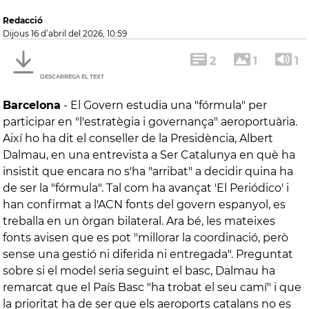
Redacció
dijous 16 d’abril del 2026, 10:59
2
1
1
DESCARREGA EL TEXT
Barcelona
-
El Govern estudia una "fórmula" per
participar en "l'estratègia i governança" aeroportuària.
Així ho ha dit el conseller de la Presidència, Albert
Dalmau, en una entrevista a Ser Catalunya en què ha
insistit que encara no s'ha "arribat" a decidir quina ha
de ser la "fórmula". Tal com ha avançat 'El Periódico' i
han confirmat a l'ACN fonts del govern espanyol, es
treballa en un òrgan bilateral. Ara bé, les mateixes
fonts avisen que es pot "millorar la coordinació, però
sense una gestió ni diferida ni entregada". Preguntat
sobre si el model seria seguint el basc, Dalmau ha
remarcat que el País Basc "ha trobat el seu camí" i que
la prioritat ha de ser que els aeroports catalans no es