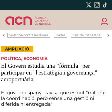
‹
›
Violència contra les dones
Dades
Crisi de l'habitatge
Ro
AMPLIACIÓ
POLÍTICA, ECONOMIA
El Govern estudia una "fórmula" per
participar en "l'estratègia i governança"
aeroportuària
El govern espanyol avisa que es pot "millorar
la coordinació, però sense una gestió ni
diferida ni entregada"