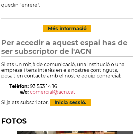
quedin "enrere".
Més informació
Per accedir a aquest espai has de
ser subscriptor de l'ACN
Si ets un mitjà de comunicació, una institució o una
empresa i tens interès en els nostres continguts,
posa't en contacte amb el nostre equip comercial:
Telèfon:
93 553 14 16
a/e:
comercial@acn.cat
Si ja ets subscriptor,
Inicia sessió.
FOTOS