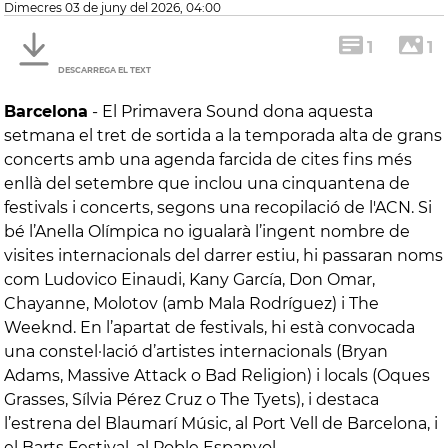
dimecres 03 de juny del 2026, 04:00
1
1
DESCARREGA EL TEXT
Barcelona
-
El Primavera Sound dona aquesta
setmana el tret de sortida a la temporada alta de grans
concerts amb una agenda farcida de cites fins més
enllà del setembre que inclou una cinquantena de
festivals i concerts, segons una recopilació de l'ACN. Si
bé l’Anella Olímpica no igualarà l’ingent nombre de
visites internacionals del darrer estiu, hi passaran noms
com Ludovico Einaudi, Kany García, Don Omar,
Chayanne, Molotov (amb Mala Rodríguez) i The
Weeknd. En l’apartat de festivals, hi està convocada
una constel·lació d’artistes internacionals (Bryan
Adams, Massive Attack o Bad Religion) i locals (Oques
Grasses, Sílvia Pérez Cruz o The Tyets), i destaca
l’estrena del Blaumarí Músic, al Port Vell de Barcelona, i
el Barts Festival, al Poble Espanyol.