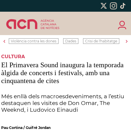
‹
›
Violència contra les dones
Dades
Crisi de l'habitatge
Ro
CULTURA
El Primavera Sound inaugura la temporada
àlgida de concerts i festivals, amb una
cinquantena de cites
Més enllà dels macroesdeveniments, a l’estiu
destaquen les visites de Don Omar, The
Weeknd, i Ludovico Einaudi
Pau Cortina / Guifré Jordan