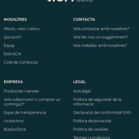
NOSALTRES
CONTACTA
Missió, visió i valors
Vols contactar amb nosaltres?
Qui som?
Vols fer-nos un suggeriment?
Equip
Vols treballar amb nosaltres?
Estil ACN
Codi de Conducta
EMPRESA
LEGAL
Productes i serveis
Avís legal
Vols subscriure't o comprar un
Política de seguretat de la
contingut?
informació
Espai de transparència
Declaració de conformitat ENS
Licitacions
Política de privacitat
Bústia Ètica
Política de cookies
Termes i condicions