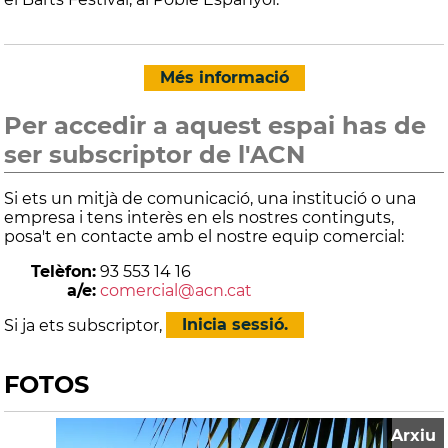
Més informació
Per accedir a aquest espai has de
ser subscriptor de l'ACN
Si ets un mitjà de comunicació, una institució o una
empresa i tens interès en els nostres continguts,
posa't en contacte amb el nostre equip comercial:
Telèfon:
93 553 14 16
a/e:
comercial@acn.cat
Si ja ets subscriptor,
Inicia sessió.
FOTOS
Arxiu