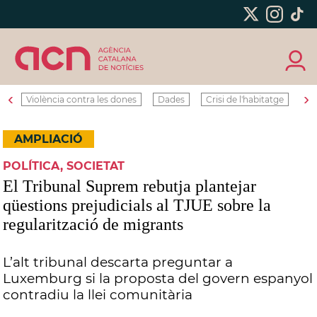
‹
›
Violència contra les dones
Dades
Crisi de l'habitatge
Ro
AMPLIACIÓ
POLÍTICA, SOCIETAT
El Tribunal Suprem rebutja plantejar
qüestions prejudicials al TJUE sobre la
regularització de migrants
L’alt tribunal descarta preguntar a
Luxemburg si la proposta del govern espanyol
contradiu la llei comunitària