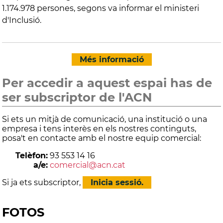
1.174.978 persones, segons va informar el ministeri
d'Inclusió.
Més informació
Per accedir a aquest espai has de
ser subscriptor de l'ACN
Si ets un mitjà de comunicació, una institució o una
empresa i tens interès en els nostres continguts,
posa't en contacte amb el nostre equip comercial:
Telèfon:
93 553 14 16
a/e:
comercial@acn.cat
Si ja ets subscriptor,
Inicia sessió.
FOTOS