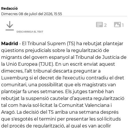
Redacció
dimecres 08 de juliol del 2026, 15:55
2
1
DESCARREGA EL TEXT
Madrid
-
El Tribunal Suprem (TS) ha rebutjat plantejar
qüestions prejudicials sobre la regularització de
migrants del govern espanyol al Tribunal de Justícia de
la Unió Europea (TJUE). En un escrit enviat aquest
dimecres, l’alt tribunal descarta preguntar a
Luxemburg si el decret de l'executiu contradiu el dret
comunitari, una possibilitat que els magistrats van
plantejar fa unes setmanes. Els jutges també han
rebutjat la suspensió cautelar d’aquesta regularització
tal com havia sol·licitat la Comunitat Valenciana i
Aragó. La decisió del TS arriba una setmana després
que s'esgotés el termini per presentar les sol·licituds
del procés de regularització, al qual es van acollir