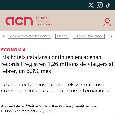
‹
›
Violència contra les dones
Dades
Crisi de l'habitatge
Ro
ECONOMIA
Els hotels catalans continuen encadenant
rècords i registren 1,26 milions de viatgers al
febrer, un 6,3% més
Les pernoctacions superen els 2,7 milions i
creixen impulsades pel turisme internacional
Andrea Salazar / Guifré Jordán i Pau Cortina (visualitzacions)
dilluns 23 de març del 2026, 10:30