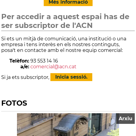
Més informació
Per accedir a aquest espai has de
ser subscriptor de l'ACN
Si ets un mitjà de comunicació, una institució o una
empresa i tens interès en els nostres continguts,
posa't en contacte amb el nostre equip comercial:
Telèfon:
93 553 14 16
a/e:
comercial@acn.cat
Si ja ets subscriptor,
Inicia sessió.
FOTOS
Arxiu