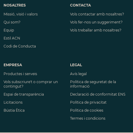
NOSALTRES
CONTACTA
Missió, visió i valors
Vols contactar amb nosaltres?
Qui som?
Vols fer-nos un suggeriment?
Equip
Vols treballar amb nosaltres?
Estil ACN
Codi de Conducta
EMPRESA
LEGAL
Productes i serveis
Avís legal
Vols subscriure't o comprar un
Política de seguretat de la
contingut?
informació
Espai de transparència
Declaració de conformitat ENS
Licitacions
Política de privacitat
Bústia Ètica
Política de cookies
Termes i condicions