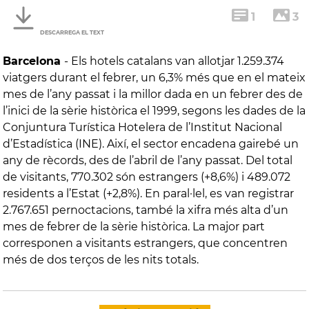
1
3
DESCARREGA EL TEXT
Barcelona
-
Els hotels catalans van allotjar 1.259.374
viatgers durant el febrer, un 6,3% més que en el mateix
mes de l’any passat i la millor dada en un febrer des de
l’inici de la sèrie històrica el 1999, segons les dades de la
Conjuntura Turística Hotelera de l’Institut Nacional
d’Estadística (INE). Així, el sector encadena gairebé un
any de rècords, des de l’abril de l’any passat. Del total
de visitants, 770.302 són estrangers (+8,6%) i 489.072
residents a l’Estat (+2,8%). En paral·lel, es van registrar
2.767.651 pernoctacions, també la xifra més alta d’un
mes de febrer de la sèrie històrica. La major part
corresponen a visitants estrangers, que concentren
més de dos terços de les nits totals.