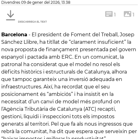
divendres 09 de gener del 2026, 13:38
1
1
DESCARREGA EL TEXT
Barcelona
-
El president de Foment del Treball, Josep
Sánchez Llibre, ha titllat de “clarament insuficient” la
nova proposta de finançament presentada pel govern
espanyol i pactada amb ERC. En un comunicat, la
patronal ha considerat que el model no resol els
dèficits històrics i estructurals de Catalunya, alhora
que tampoc garanteix una inversió adequada en
infraestructures. Així, ha recordat que el seu
posicionament és “ambiciós” i ha insistit en la
necessitat d’un canvi de model més profund on
l’Agència Tributària de Catalunya (ATC) recapti,
gestioni, liquidi i inspeccioni tots els impostos
generats al territori. Pel que fa als nous ingressos que
rebrà la comunitat, ha dit que espera que serveixin per
“baixar impostos i millorar la productivitat”.