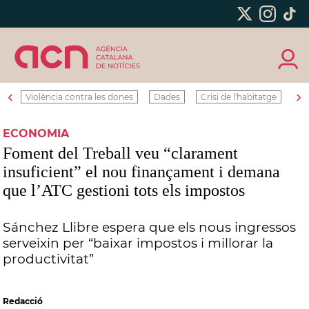
‹
›
Violència contra les dones
Dades
Crisi de l'habitatge
Ro
ECONOMIA
Foment del Treball veu “clarament
insuficient” el nou finançament i demana
que l’ATC gestioni tots els impostos
Sánchez Llibre espera que els nous ingressos
serveixin per “baixar impostos i millorar la
productivitat”
Redacció