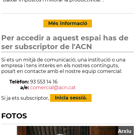
Més informació
Per accedir a aquest espai has de
ser subscriptor de l'ACN
Si ets un mitjà de comunicació, una institució o una
empresa i tens interès en els nostres continguts,
posa't en contacte amb el nostre equip comercial:
Telèfon:
93 553 14 16
a/e:
comercial@acn.cat
Si ja ets subscriptor,
Inicia sessió.
FOTOS
Arxiu