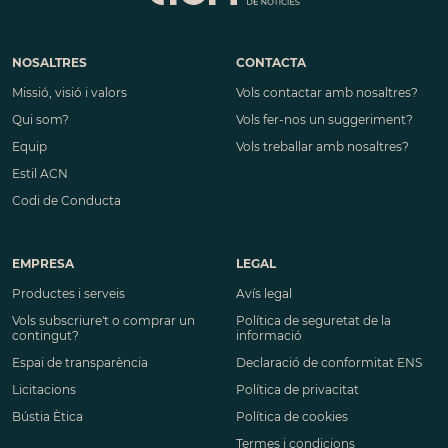
NOSALTRES
CONTACTA
Missió, visió i valors
Vols contactar amb nosaltres?
Qui som?
Vols fer-nos un suggeriment?
Equip
Vols treballar amb nosaltres?
Estil ACN
Codi de Conducta
EMPRESA
LEGAL
Productes i serveis
Avís legal
Vols subscriure't o comprar un
Política de seguretat de la
contingut?
informació
Espai de transparència
Declaració de conformitat ENS
Licitacions
Política de privacitat
Bústia Ètica
Política de cookies
Termes i condicions