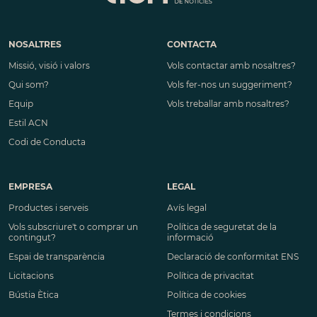
NOSALTRES
CONTACTA
Missió, visió i valors
Vols contactar amb nosaltres?
Qui som?
Vols fer-nos un suggeriment?
Equip
Vols treballar amb nosaltres?
Estil ACN
Codi de Conducta
EMPRESA
LEGAL
Productes i serveis
Avís legal
Vols subscriure't o comprar un
Política de seguretat de la
contingut?
informació
Espai de transparència
Declaració de conformitat ENS
Licitacions
Política de privacitat
Bústia Ètica
Política de cookies
Termes i condicions