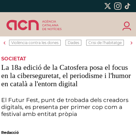
‹
›
Violència contra les dones
Dades
Crisi de l'habitatge
Ro
SOCIETAT
La 18a edició de la Catosfera posa el focus
en la ciberseguretat, el periodisme i l'humor
en català a l'entorn digital
El Futur Fest, punt de trobada dels creadors
digitals, es presenta per primer cop com a
festival amb entitat pròpia
Redacció