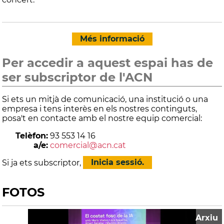
Més informació
Per accedir a aquest espai has de
ser subscriptor de l'ACN
Si ets un mitjà de comunicació, una institució o una
empresa i tens interès en els nostres continguts,
posa't en contacte amb el nostre equip comercial:
Telèfon:
93 553 14 16
a/e:
comercial@acn.cat
Si ja ets subscriptor,
Inicia sessió.
FOTOS
Arxiu