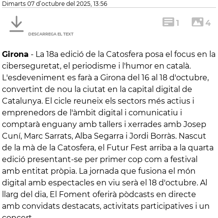
dimarts 07 d’octubre del 2025, 13:56
1
4
DESCARREGA EL TEXT
Girona
-
La 18a edició de la Catosfera posa el focus en la
ciberseguretat, el periodisme i l'humor en català.
L'esdeveniment es farà a Girona del 16 al 18 d'octubre,
convertint de nou la ciutat en la capital digital de
Catalunya. El cicle reuneix els sectors més actius i
emprenedors de l'àmbit digital i comunicatiu i
comptarà enguany amb tallers i xerrades amb Josep
Cuní, Marc Sarrats, Alba Segarra i Jordi Borràs. Nascut
de la mà de la Catosfera, el Futur Fest arriba a la quarta
edició presentant-se per primer cop com a festival
amb entitat pròpia. La jornada que fusiona el món
digital amb espectacles en viu serà el 18 d'octubre. Al
llarg del dia, El Foment oferirà pòdcasts en directe
amb convidats destacats, activitats participatives i un
concert.