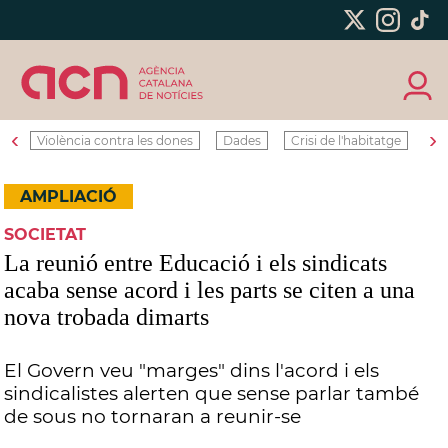
‹
›
Violència contra les dones
Dades
Crisi de l'habitatge
Ro
AMPLIACIÓ
SOCIETAT
La reunió entre Educació i els sindicats
acaba sense acord i les parts se citen a una
nova trobada dimarts
El Govern veu "marges" dins l'acord i els
sindicalistes alerten que sense parlar també
de sous no tornaran a reunir-se