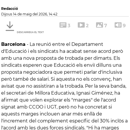
Redacció
dijous 14 de maig del 2026, 14:42
3
2
7
9
DESCARREGA EL TEXT
Barcelona
-
La reunió entre el Departament
d'Educació i els sindicats ha acabat sense acord però
amb una nova proposta de trobada per dimarts. Els
sindicats esperen que Educació els enviï dilluns una
proposta negociadora que permeti parlar d'inclusiva
però també de salari. Si aquesta no els convenç, han
avisat que no assistiran a la trobada. Per la seva banda,
el secretari de Millora Educativa, Ignasi Giménez, ha
afirmat que volen explorar els "marges" de l'acord
signat amb CCOO i UGT, però no ha concretat si
aquests marges inclouen anar més enllà de
l'increment del complement específic del 30% inclòs a
l'acord amb les dues forces sindicals. "Hi ha marges