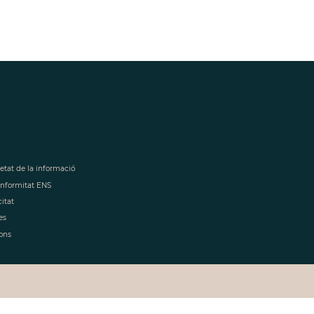
retat de la informació
onformitat ENS
citat
es
ons