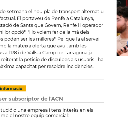
 de setmana el nou pla de transport alternatiu
 l'actual. El portaveu de Renfe a Catalunya,
stació de Sants que Govern, Renfe i l'operador
illor opció". "Ho volem fer de la mà dels
 poden ser les millores". Pel que fa al servei
b la mateixa oferta que avui, amb les
 a l'R8 i de Valls a Camp de Tarragona ja
iterat la petició de disculpes als usuaris i ha
 màxima capacitat per resoldre incidències.
informació
ser subscriptor de l'ACN
itució o una empresa i tens interès en els
amb el nostre equip comercial: