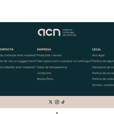
ONTACTA
EMPRESA
LEGAL
ols contactar amb nosaltres?
Productes i serveis
Avís legal
ols fer-nos un suggeriment?
Vols subscriure't o comprar un contingut?
Política de segu
ols treballar amb nosaltres?
Espai de transparència
Declaració de c
Licitacions
Política de priva
Bústia Ètica
Política de cooki
Termes i condici