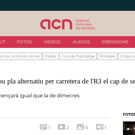
UT
FOTOS
VÍDEOS
ÀUDIOS
PREVISIONS
ència contra les dones
Dades
Crisi de l'habitatge
Rodalies
Eclipsi s
 pla alternatiu per carretera de l'R3 el cap de 
omençarà igual que la de dimecres
FOTO
1
2
6
1