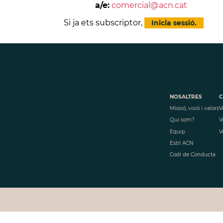
a/e:
comercial@acn.cat
Si ja ets subscriptor,
Inicia sessió.
NOSALTRES
C
Missió, visió i valors
V
Qui som?
V
Equip
V
Estil ACN
Codi de Conducta