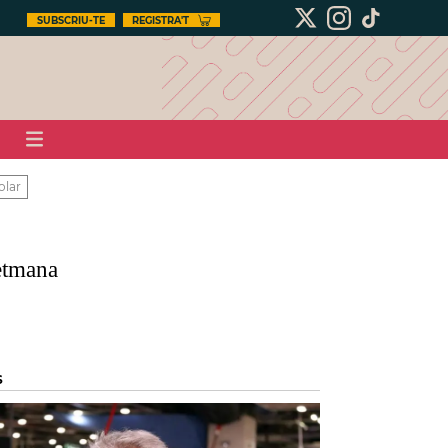
SUBSCRIU-TE
REGISTRA'T
olar
setmana
S