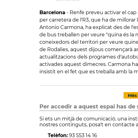
Barcelona
-
Renfe preveu activar el cap
per carretera de l'R3, que ha de millorar
Antonio Carmona, ha explicat des de l'e
de bus treballen per veure "quina és la m
coneixedors del territori per veure quines
de Rodalies, aquest dijous començarà am
actualitzacions dels programes d'autobús
activades aquest dimecres. Carmona ha re
insistit en el fet que es treballa amb la
Més 
Per accedir a aquest espai has de 
Si ets un mitjà de comunicació, una inst
nostres continguts, posa't en contacte 
Telèfon:
93 553 14 16