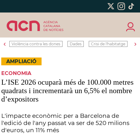
‹
›
Violència contra les dones
Dades
Crisi de l'habitatge
Ro
AMPLIACIÓ
ECONOMIA
L’ISE 2026 ocuparà més de 100.000 metres
quadrats i incrementarà un 6,5% el nombre
d’expositors
L'impacte econòmic per a Barcelona de
l'edició de l'any passat va ser de 520 milions
d'euros, un 11% més