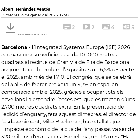
Albert Hernàndez Ventós
dimecres 14 de gener del 2026, 13:50
2
2
4
5
DESCARREGA EL TEXT
Barcelona
-
L’Integrated Systems Europe (ISE) 2026
ocuparà una superfície total de 101.000 metres
quadrats al recinte de Gran Via de Fira de Barcelona i
augmentarà el nombre d’expositors un 6,5% respecte
el 2025, amb més de 1.710. El congrés, que se celebrà
del 3 al 6 de febrer, creixerà un 9,7% en espai en
comparació amb el 2025, gràcies a ocupar tots els
pavellons i a estendre l’accés est, que es tracten d’uns
2.700 metres quadrats extra. En la presentació de
l’edició d’enguany, feta aquest dimecres, el director de
l’esdeveniment, Mike Blackman, ha detallat que
l'impacte econòmic de la cita de l'any passat va ser de
520 milions d'euros per a Barcelona, un 11% més. "Ha