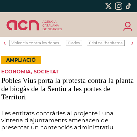
‹
›
Violència contra les dones
Dades
Crisi de l'habitatge
Ro
AMPLIACIÓ
ECONOMIA, SOCIETAT
Pobles Vius porta la protesta contra la planta
de biogàs de la Sentiu a les portes de
Territori
Les entitats contràries al projecte i una
vintena d’ajuntaments amenacen de
presentar un contenciós administratiu