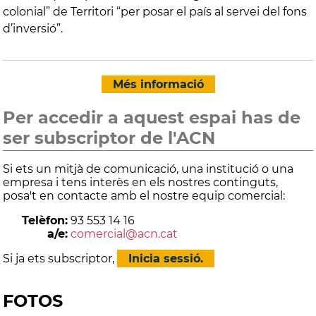
colonial” de Territori “per posar el país al servei del fons
d’inversió”.
Més informació
Per accedir a aquest espai has de
ser subscriptor de l'ACN
Si ets un mitjà de comunicació, una institució o una
empresa i tens interès en els nostres continguts,
posa't en contacte amb el nostre equip comercial:
Telèfon:
93 553 14 16
a/e:
comercial@acn.cat
Si ja ets subscriptor,
Inicia sessió.
FOTOS