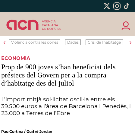
‹
›
Violència contra les dones
Dades
Crisi de l'habitatge
Ro
ECONOMIA
Prop de 900 joves s’han beneficiat dels
préstecs del Govern per a la compra
d’habitatge des del juliol
L’import mitjà sol·licitat oscil·la entre els
39.500 euros a l’àrea de Barcelona i Penedès, i
23.000 a Terres de l’Ebre
Pau Cortina / Guifré Jordan