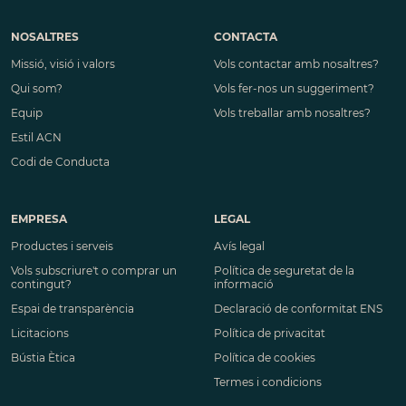
NOSALTRES
CONTACTA
Missió, visió i valors
Vols contactar amb nosaltres?
Qui som?
Vols fer-nos un suggeriment?
Equip
Vols treballar amb nosaltres?
Estil ACN
Codi de Conducta
EMPRESA
LEGAL
Productes i serveis
Avís legal
Vols subscriure't o comprar un
Política de seguretat de la
contingut?
informació
Espai de transparència
Declaració de conformitat ENS
Licitacions
Política de privacitat
Bústia Ètica
Política de cookies
Termes i condicions