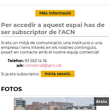
Més informació
Per accedir a aquest espai has de
ser subscriptor de l'ACN
Si ets un mitjà de comunicació, una institució o una
empresa i tens interès en els nostres continguts,
posa't en contacte amb el nostre equip comercial:
Telèfon:
93 553 14 16
a/e:
comercial@acn.cat
Si ja ets subscriptor,
Inicia sessió.
FOTOS
Arxiu