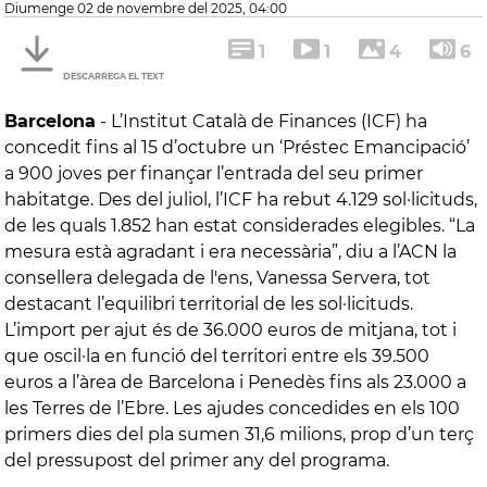
diumenge 02 de novembre del 2025, 04:00
1
1
4
6
DESCARREGA EL TEXT
Barcelona
-
L’Institut Català de Finances (ICF) ha
concedit fins al 15 d’octubre un ‘Préstec Emancipació’
a 900 joves per finançar l’entrada del seu primer
habitatge. Des del juliol, l’ICF ha rebut 4.129 sol·licituds,
de les quals 1.852 han estat considerades elegibles. “La
mesura està agradant i era necessària”, diu a l’ACN la
consellera delegada de l'ens, Vanessa Servera, tot
destacant l’equilibri territorial de les sol·licituds.
L’import per ajut és de 36.000 euros de mitjana, tot i
que oscil·la en funció del territori entre els 39.500
euros a l’àrea de Barcelona i Penedès fins als 23.000 a
les Terres de l’Ebre. Les ajudes concedides en els 100
primers dies del pla sumen 31,6 milions, prop d’un terç
del pressupost del primer any del programa.